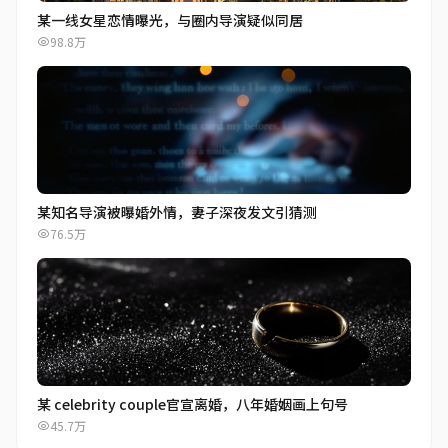
某一线女星恋情曝光，与圈内导演疑似同居
98.8万
某知名导演被曝婚外情，妻子深夜发文引猜测
76.5万
某 celebrity couple官宣离婚，八年婚姻画上句号
45.7万