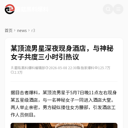
蘑菇黑料爆料
首页
news
r3
某顶流男星深夜现身酒店，与神秘
女子共度三小时引热议
蘑菇黑料爆料编辑部
2026-05-08 22:30
独家爆料
125.7万
2.3万
据目击者爆料，某顶流男星于5月7日晚11点左右现身
某五星级酒店，与一名神秘女子一同进入酒店大堂。
两人举止亲密，男方疑似搂住女方腰部，引发酒店工
作人员侧目。