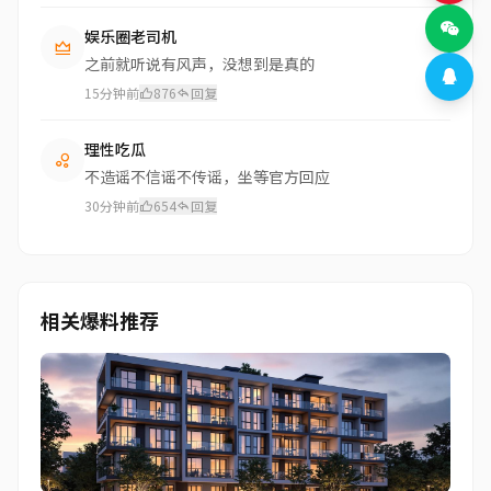
娱乐圈老司机
之前就听说有风声，没想到是真的
15分钟前
876
回复
理性吃瓜
不造谣不信谣不传谣，坐等官方回应
30分钟前
654
回复
相关爆料推荐