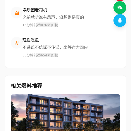
娱乐圈老司机
之前就听说有风声，没想到是真的
15分钟前
876
回复
理性吃瓜
不造谣不信谣不传谣，坐等官方回应
30分钟前
654
回复
相关爆料推荐