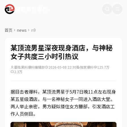
蘑菇黑料爆料
首页
news
n9
某顶流男星深夜现身酒店，与神秘
女子共度三小时引热议
蘑菇黑料爆料编辑部
2026-05-08 22:30
独家爆料
125.7万
2.3万
据目击者爆料，某顶流男星于5月7日晚11点左右现身
某五星级酒店，与一名神秘女子一同进入酒店大堂。
两人举止亲密，男方疑似搂住女方腰部，引发酒店工
作人员侧目。