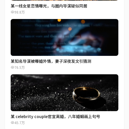
某一线女星恋情曝光，与圈内导演疑似同居
98.8万
某知名导演被曝婚外情，妻子深夜发文引猜测
76.5万
某 celebrity couple官宣离婚，八年婚姻画上句号
45.7万