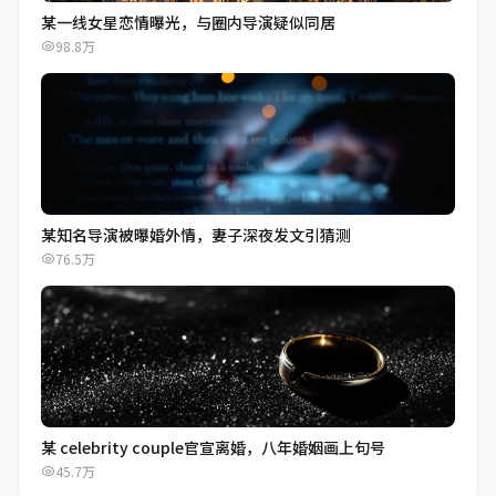
某一线女星恋情曝光，与圈内导演疑似同居
98.8万
某知名导演被曝婚外情，妻子深夜发文引猜测
76.5万
某 celebrity couple官宣离婚，八年婚姻画上句号
45.7万