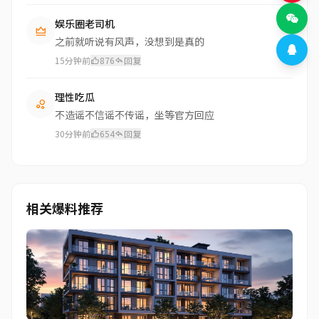
娱乐圈老司机
之前就听说有风声，没想到是真的
15分钟前
876
回复
理性吃瓜
不造谣不信谣不传谣，坐等官方回应
30分钟前
654
回复
相关爆料推荐