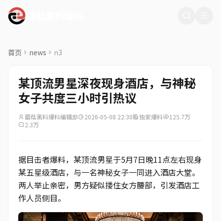
蘑菇黑料爆料
首页
news
n3
某顶流男星深夜现身酒店，与神秘
女子共度三小时引热议
蘑菇黑料爆料编辑部
2026-05-08 22:30
独家爆料
125.7万
2.3万
据目击者爆料，某顶流男星于5月7日晚11点左右现身
某五星级酒店，与一名神秘女子一同进入酒店大堂。
两人举止亲密，男方疑似搂住女方腰部，引发酒店工
作人员侧目。