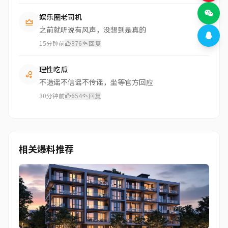
娱乐圈老司机
之前就听说有风声，没想到是真的
15分钟前
876
回复
理性吃瓜
不造谣不信谣不传谣，坐等官方回应
30分钟前
654
回复
相关爆料推荐