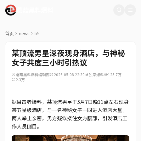
蘑菇黑料爆料
首页
news
b5
某顶流男星深夜现身酒店，与神秘
女子共度三小时引热议
蘑菇黑料爆料编辑部
2026-05-08 22:30
独家爆料
125.7万
2.3万
据目击者爆料，某顶流男星于5月7日晚11点左右现身
某五星级酒店，与一名神秘女子一同进入酒店大堂。
两人举止亲密，男方疑似搂住女方腰部，引发酒店工
作人员侧目。