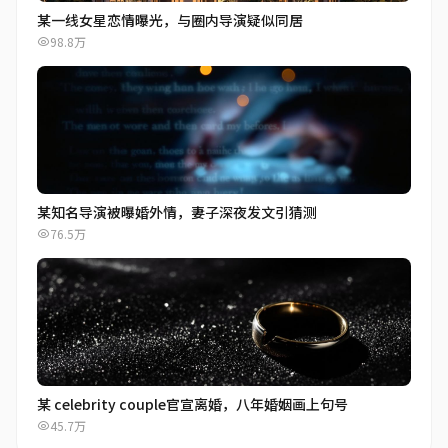
某一线女星恋情曝光，与圈内导演疑似同居
98.8万
某知名导演被曝婚外情，妻子深夜发文引猜测
76.5万
某 celebrity couple官宣离婚，八年婚姻画上句号
45.7万